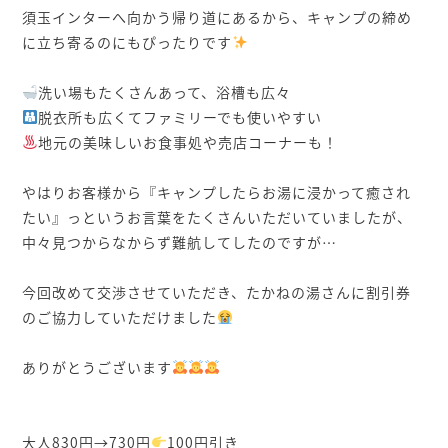
須玉インターへ向かう帰り道にあるから、キャンプの締め
に立ち寄るのにもぴったりです
⁡
洗い場もたくさんあって、浴槽も広々
脱衣所も広くてファミリーでも使いやすい
地元の美味しいお食事処や売店コーナーも！
⁡
やはりお客様から『キャンプしたらお湯に浸かって癒され
たい』っというお言葉をたくさんいただいていましたが、
中々見つからなからず難航してしたのですが…
⁡
今回改めて交渉させていただき、たかねの湯さんに割引券
のご協力していただけました
⁡
ありがとうございます
⁡
⁡
大人830円→730円
100円引き