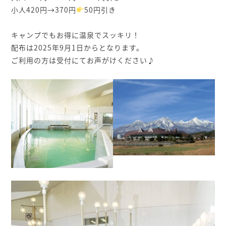
小人420円→370円
50円引き
⁡
キャンプでもお得に温泉でスッキリ！
配布は2025年9月1日からとなります。
ご利用の方は受付にてお声がけください♪