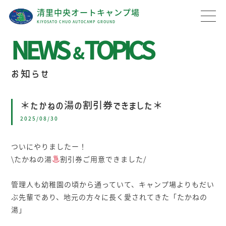
清里中央オートキャンプ場
KIYOSATO CHUO AUTOCAMP GROUND
NEWS
TOPICS
&
お知らせ
＊たかねの湯の割引券できました＊
2025/08/30
ついにやりましたー！
\たかねの湯
割引券ご用意できました/
⁡
管理人も幼稚園の頃から通っていて、キャンプ場よりもだい
ぶ先輩であり、地元の方々に長く愛されてきた「たかねの
湯」
⁡