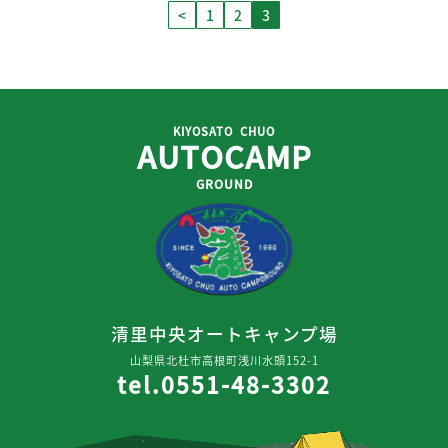
Page
Page
Page
<
1
2
3
KIYOSATO CHUO
AUTOCAMP
GROUND
清里中央オートキャンプ場
山梨県北杜市高根町浅川水頭152-1
tel.0551-48-3302